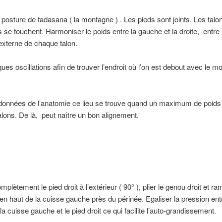
 posture de tadasana ( la montagne ) . Les pieds sont joints. Les talon
ls se touchent. Harmoniser le poids entre la gauche et la droite, entre 
 externe de chaque talon.
ues oscillations afin de trouver l’endroit où l’on est debout avec le mo
 données de l’anatomie ce lieu se trouve quand un maximum de poid
alons. De là, peut naître un bon alignement.
plètement le pied droit à l’extérieur ( 90° ), plier le genou droit et ra
t en haut de la cuisse gauche près du périnée. Egaliser la pression ent
la cuisse gauche et le pied droit ce qui facilite l’auto-grandissement.