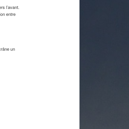
rs l’avant.
ion entre
 crâne un