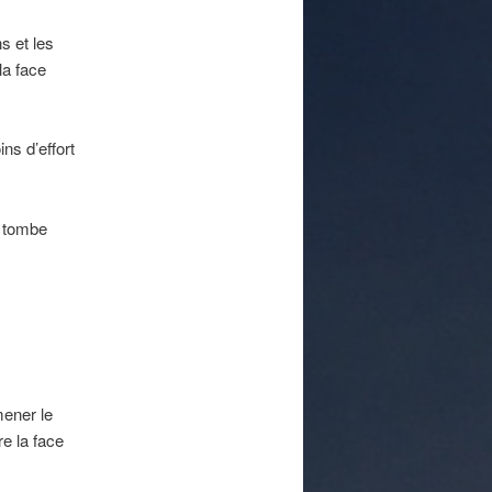
s et les
la face
ins d’effort
s tombe
mener le
re la face