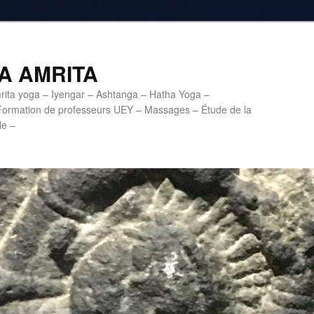
A AMRITA
mrita yoga – Iyengar – Ashtanga – Hatha Yoga –
Formation de professeurs UEY – Massages – Étude de la
le –