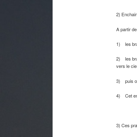
2) Enchain
A partir d
1) les bra
2) les bra
vers le ci
3) puis on
4) Cet en
3) Ces pra