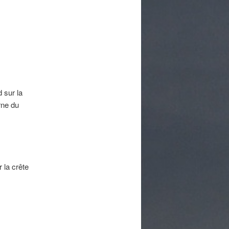
d sur la
rne du
 la crête