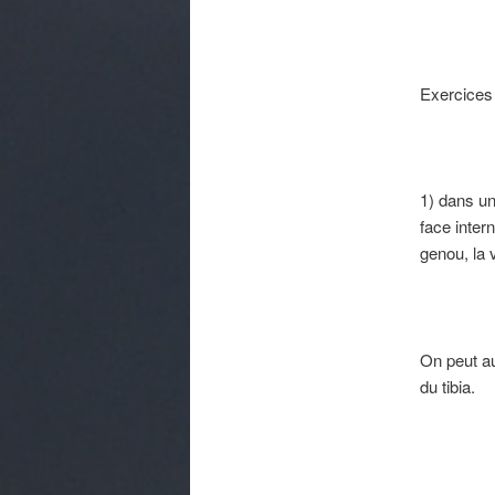
Exercices 
1) dans un 
face inter
genou, la 
On peut au
du tibia.