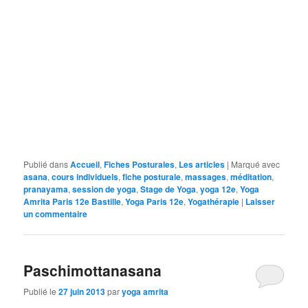
Publié dans
Accueil
,
Fiches Posturales
,
Les articles
|
Marqué avec
asana
,
cours individuels
,
fiche posturale
,
massages
,
méditation
,
pranayama
,
session de yoga
,
Stage de Yoga
,
yoga 12e
,
Yoga
Amrita Paris 12e Bastille
,
Yoga Paris 12e
,
Yogathérapie
|
Laisser
un commentaire
Paschimottanasana
Publié le
27 juin 2013
par
yoga amrita