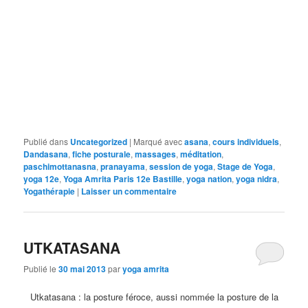
Publié dans
Uncategorized
|
Marqué avec
asana
,
cours individuels
,
Dandasana
,
fiche posturale
,
massages
,
méditation
,
paschimottanasna
,
pranayama
,
session de yoga
,
Stage de Yoga
,
yoga 12e
,
Yoga Amrita Paris 12e Bastille
,
yoga nation
,
yoga nidra
,
Yogathérapie
|
Laisser un commentaire
UTKATASANA
Publié le
30 mai 2013
par
yoga amrita
Utkatasana : la posture féroce, aussi nommée la posture de la