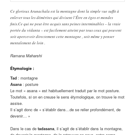
Ce glorieux Arunachala est la montagne dont la simple vue suffit à
enlever tous les démérites qui divisent l’Être en égos et mondes
finis.Ce qui ne peut être acquis sans peines interminables – la vraie
portée du védanta – est facilement atteint par tous ceux qui peuvent
soit apercevoir directement cette montagne , soit même y penser
mentalement de loin .
Ramana Maharshi
Étymologie :
Tad
: montagne
Asana
: posture
Le mot « asana » est habituellement traduit par le mot posture.
Toutefois, si on en creuse le sens étymologique, on trouve le mot
assise.
Il s’agit donc de « s’établir dans…de se relier profondément, de
devenir… »
Dans le cas de
tadasana
, il s’agit de s’établir dans la montagne,
de devenir la montagne, de la retrouver en nous, notre corps