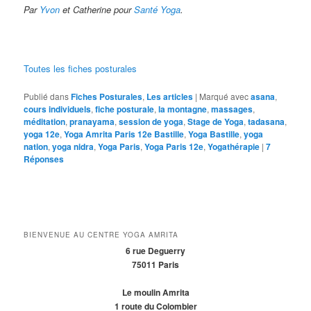
Par
Yvon
et Catherine pour
Santé Yoga
.
Toutes les fiches posturales
Publié dans
Fiches Posturales
,
Les articles
|
Marqué avec
asana
,
cours individuels
,
fiche posturale
,
la montagne
,
massages
,
méditation
,
pranayama
,
session de yoga
,
Stage de Yoga
,
tadasana
,
yoga 12e
,
Yoga Amrita Paris 12e Bastille
,
Yoga Bastille
,
yoga
nation
,
yoga nidra
,
Yoga Paris
,
Yoga Paris 12e
,
Yogathérapie
|
7
Réponses
BIENVENUE AU CENTRE YOGA AMRITA
6 rue Deguerry
75011 Paris
Le moulin Amrita
1 route du Colombier