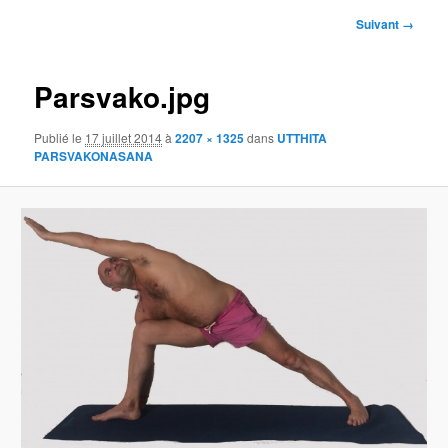
Navigation
Suivant →
des
images
Parsvako.jpg
Publié le
17 juillet 2014
à
2207 × 1325
dans
UTTHITA
PARSVAKONASANA