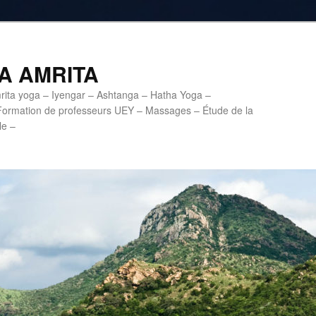
A AMRITA
mrita yoga – Iyengar – Ashtanga – Hatha Yoga –
Formation de professeurs UEY – Massages – Étude de la
le –