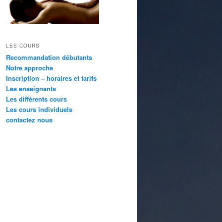
LES COURS
Recommandation débutants
Notre approche
Inscription – horaires et tarifs
Les enseignants
Les différents cours
Les cours individuels
contactez nous