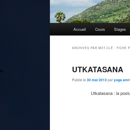
Menu
Accueil
Cours
Stages
principal
ARCHIVES PAR MOT-CLÉ :
FICHE 
UTKATASANA
Publié le
30 mai 2013
par
yoga amri
Utkatasana : la post